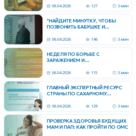
06.04.2026
127
3 мин
"НАЙДИТЕ МИНУТКУ, ЧТОБЫ
ПОЗВОНИТЬ БАБУШКЕ И
ДЕДУШКЕ — ВАША ЗАБОТА
МОЖЕТ ПРЕДУПРЕДИТЬ БЕДУ!" ☎️
06.04.2026
146
3 мин
НЕДЕЛЯ ПО БОРЬБЕ С
ЗАРАЖЕНИЕМ И
РАСПРОСТРАНЕНИЕМ
ХРОНИЧЕСКОГО ВИРУСНОГО
06.04.2026
115
3 мин
ГЕПАТИТА С
ГЛАВНЫЙ ЭКСПЕРТНЫЙ РЕСУРС
СТРАНЫ ПО САХАРНОМУ
ДИАБЕТУ ВСЕГДА ПОД РУКОЙ!
06.04.2026
129
3 мин
ПРОВЕРКА ЗДОРОВЬЯ БУДУЩИХ
МАМ И ПАП: КАК ПРОЙТИ ПО ОМС