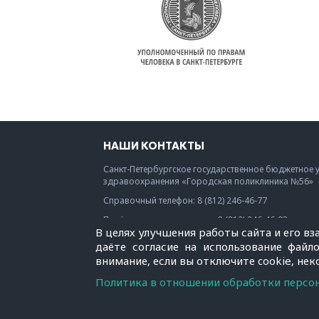
НАШИ КОНТАКТЫ
Санкт-Петербургское государственное бюджетное 
здравоохранения «Городская поликлиника №56»
Справочный телефон:
8 (812) 246-46-77
Приёмная главного врача:
8 (812) 246-46-93
В целях улучшения работы сайта и его в
E-mail:
p56@zdrav.gugov.spb.ru
даёте согласие на использование файл
внимание, если вы отключите cookie, не
Политика в отношении обработки персон
© СПб ГБУЗ "Городская поликлиника №56", 1991—