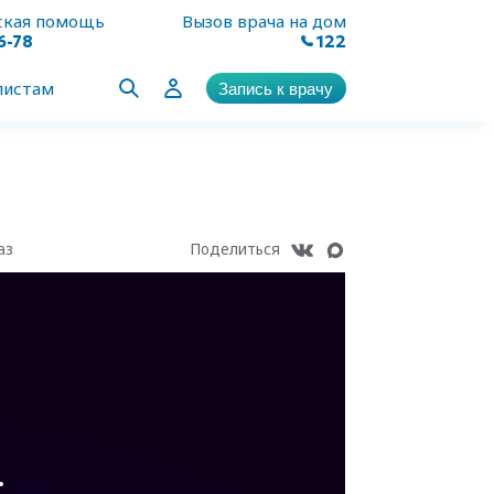
ская помощь
Вызов врача на дом
6-78
122
листам
Запись к врачу
аз
Поделиться