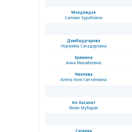
Мчедлидзе
Саломе Зурабовна
Дамбадугарова
Норжима Сагадаровна
Еремина
Анна Михайловна
Чмелева
Алена Константиновна
Ал-Хасанат
Моин Мубарак
Сагиева