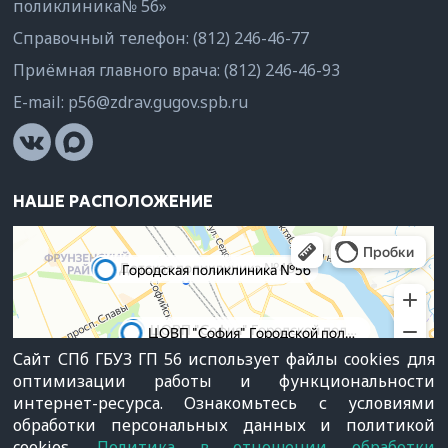
поликлиника№ 56»
Справочный телефон:
(812) 246-46-77
Приёмная главного врача:
(812) 246-46-93
E-mail:
p56@zdrav.gugov.spb.ru
НАШЕ РАСПОЛОЖЕНИЕ
Сайт СПб ГБУЗ ГП 56 использует файлы cookies для
оптимизации работы и функциональности
интернет-ресурса. Ознакомьтесь с условиями
обработки персональных данных и политикой
© СПб ГБУЗ "Городская поликлиника №56", 1991—2026
cookies.
Политика в отношении обработки