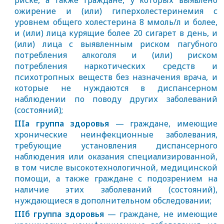
риске, а также граждане, у которых выявлено
ожирение и (или) гиперхолестеринемия с
уровнем общего холестерина 8 ммоль/л и более,
и (или) лица курящие более 20 сигарет в день, и
(или) лица с выявленным риском пагубного
потребления алкоголя и (или) риском
потребления наркотических средств и
психотропных веществ без назначения врача, и
которые не нуждаются в диспансерном
наблюдении по поводу других заболеваний
(состояний);
IIIа группа здоровья
— граждане, имеющие
хронические неинфекционные заболевания,
требующие установления диспансерного
наблюдения или оказания специализированной,
в том числе высокотехнологичной, медицинской
помощи, а также граждане с подозрением на
наличие этих заболеваний (состояний),
нуждающиеся в дополнительном обследовании;
IIIб группа здоровья
— граждане, не имеющие