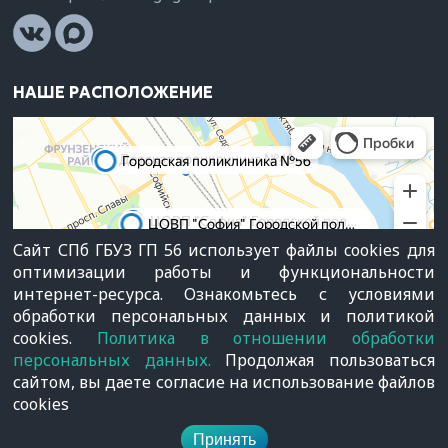
НАШЕ РАСПОЛОЖЕНИЕ
Сайт СПб ГБУЗ ГП 56 использует файлы cookies для
оптимизации работы и функциональности
интернет-ресурса. Ознакомьтесь с условиями
обработки персональных данных и политикой
© СПб ГБУЗ "Городская поликлиника №56", 1991—2026
cookies.
Политика в отношении обработки
Карта сайта
|
Политика конфиденциальности
|
Вход для
персональных данных.
Продолжая пользоваться
сотрудников
сайтом, вы даете согласие на использование файлов
cookies
Поиск
Кабинет
Запись
Меню
Принять